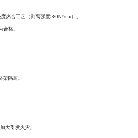
热合工艺（剥离强度≥80N/5cm）。
漏为合格。
。
属桥架隔离。
j加大引发火灾。