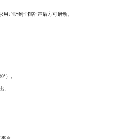
要求用户听到“咔嗒”声后方可启动。
0°）。
出。
维平台。